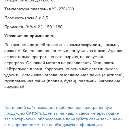
Хладостойкость до -200ºС.
Температура плавления ºС: 270-280
Плотность (г/cм 3 ): 8,5
Прочность (H/мм 2 ): 150 - 180
Указания по примнению:
Поверхность деталей зачистить, кромки закруглить, покрыть
флюсом. Конец припоя нагреть и погрузить во флюс. Изделие
основательно прогреть на всю ширину, не допуская
перегрева. Основной металл не расплавлять. Установить
нейтральное пламя. Коррозионно-активные остатки флюса
удалить. Источники нагрева: газопламенная пайка (ацетилен),
газопламенная пайка (пропан, бутан), паяльник, нагревание
индукцией.
Настоящий сайт освещает наиболее распрастраненную
продукцию Castolin. Если вы не нашли здесь интересующие
вас материалы и оборудование
пожалуйста свяжитесь с нами
и мы предоставим всю необходимую информацию.